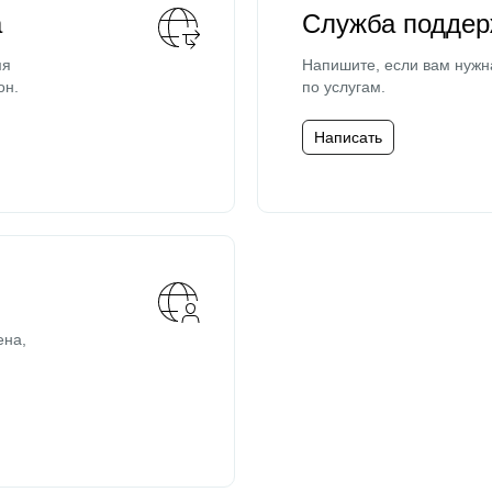
а
Служба поддер
мя
Напишите, если вам нужн
он.
по услугам.
Написать
ена,